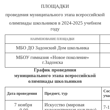
ПЛОЩАДКИ
проведения муниципального этапа всероссийской
олимпиады школьников в 2024-2025 учебном
году
НАИМЕНОВАНИЕ ПЛОЩАДКИ
МБО ДО Задонский Дом школьника
МБОУ гимназия «Новое поколение»
г.Задонска
График проведения
муниципального этапа всероссийской
олимпиады школьников
Сос
Дата проведения
Предмет, тур
уча
7 ноября
Искусство (мировая
7-1
художественная культура)