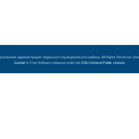
бразования администрации Задонского муниципального района. All Rights Reserved. De
Joomla!
is Free Software released under the
GNU General Public License.