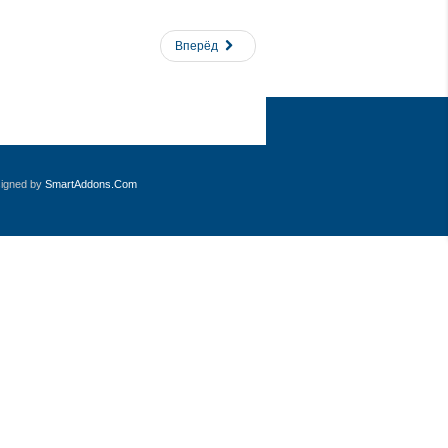
Вперёд
signed by
SmartAddons.Com